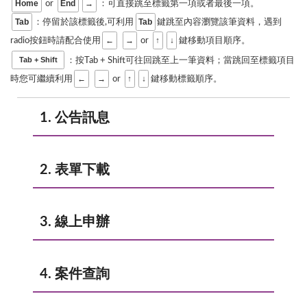
Home
End
→
or
：可直接跳至標籤第一項或者最後一項。
Tab
Tab
：停留於該標籤後,可利用
鍵跳至內容瀏覽該筆資料，遇到
←
→
↑
↓
radio按鈕時請配合使用
or
鍵移動項目順序。
Tab + Shift
：按Tab + Shift可往回跳至上一筆資料；當跳回至標籤項目
←
→
↑
↓
時您可繼續利用
or
鍵移動標籤順序。
1. 公告訊息
2. 表單下載
3. 線上申辦
4. 案件查詢