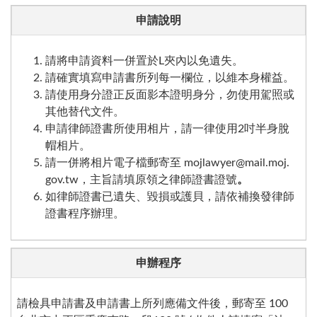
申請說明
請將申請資料一併置於
L
夾內以免遺失。
請確實填寫申請書所列每一欄位，以維本身權益。
請使用身分證正反面影本證明身分，勿使用駕照或
其他替代文件。
申請律師證書所使用相片，請一律使用
2
吋半身脫
帽相片。
請一併將相片電子檔郵寄至 mojlawyer@mail.moj.
gov.tw，主旨請填原領之律師證書證號
。
如律師證書已遺失、毀損或護貝，請依補換發律師
證書程序辦理。
申辦程序
請檢具申請書及申請書上所列應備文件後，郵寄至
100