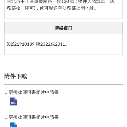
台北市中正區重慶南路一段
130
號
(
收件人請填寫「法
務部收」即可
)
，或可親送至法務部上開地址。
聯絡窗口
(02)21910189 轉
2322
或
2311
。
附件下載
更換律師證書相片申請書
更換律師證書相片申請書