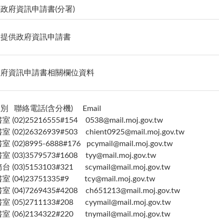
政府資訊申請書(分署)
：提供政府資訊申請書
政府資訊申請書相關欄位資料
 聯絡電話(含分機) Email
02)25216555#154 0538@mail.moj.gov.tw
02)26326939#503 chient0925@mail.moj.gov.tw
02)8995-6888#176 pcymail@mail.moj.gov.tw
03)3579573#1608 tyy@mail.moj.gov.tw
03)5153103#321 scymail@mail.moj.gov.tw
(04)23751335#9 tcy@mail.moj.gov.tw
04)7269435#4208 ch651213@mail.moj.gov.tw
05)2711133#208 cyymail@mail.moj.gov.tw
06)2134322#220 tnymail@mail.moj.gov.tw