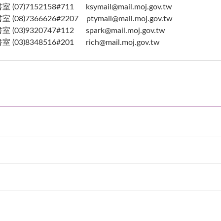
07)7152158#711 ksymail@mail.moj.gov.tw
08)7366626#2207 ptymail@mail.moj.gov.tw
03)9320747#112 spark@mail.moj.gov.tw
03)8348516#201 rich@mail.moj.gov.tw